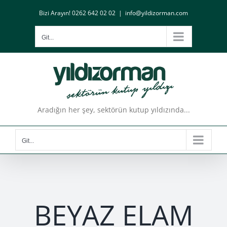
Skip
Bizi Arayın! 0262 642 02 02
|
info@yildizorman.com
to
content
Git...
Aradığın her şey, sektörün kutup yıldızında...
Git...
BEYAZ ELAM