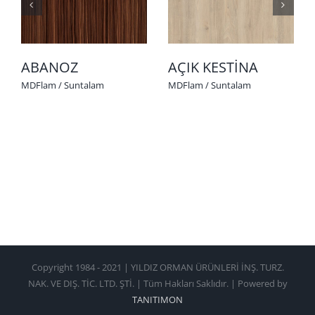
ABANOZ
AÇIK KESTİNA
MDFlam / Suntalam
MDFlam / Suntalam
Copyright 1984 - 2021 | YILDIZ ORMAN ÜRÜNLERİ İNŞ. TURZ.
NAK. VE DIŞ. TİC. LTD. ŞTİ. | Tüm Hakları Saklıdır. | Powered by
TANITIMON