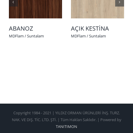
ABANOZ
AÇIK KESTİNA
MDFlam / Suntalam
MDFlam / Suntalam
Copyright 1984 - 2021 | YILDIZ ORMAN ÜRÜNLERİ İNŞ. TURZ.
NAK. VE DIŞ. TİC. LTD. ŞTİ. | Tüm Hakları Saklıdır. | Powered by
TANITIMON