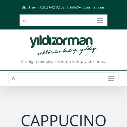
Skip
Bizi Arayın! 0262 642 02 02
|
info@yildizorman.com
to
content
Git...
Aradığın her şey, sektörün kutup yıldızında...
Git...
CAPPUCINO