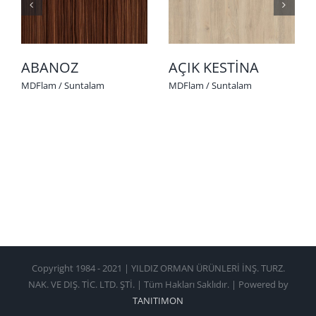
ABANOZ
AÇIK KESTİNA
MDFlam / Suntalam
MDFlam / Suntalam
Copyright 1984 - 2021 | YILDIZ ORMAN ÜRÜNLERİ İNŞ. TURZ.
NAK. VE DIŞ. TİC. LTD. ŞTİ. | Tüm Hakları Saklıdır. | Powered by
TANITIMON