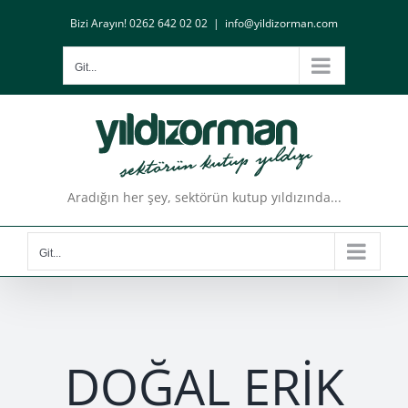
Skip
Bizi Arayın! 0262 642 02 02
|
info@yildizorman.com
to
content
Git...
Aradığın her şey, sektörün kutup yıldızında...
Git...
DOĞAL ERİK