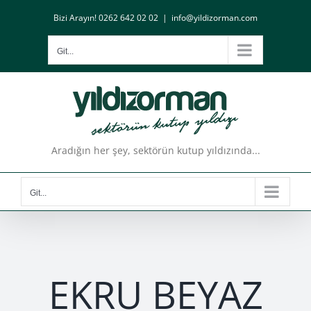
Skip
Bizi Arayın! 0262 642 02 02
|
info@yildizorman.com
to
content
Git...
Aradığın her şey, sektörün kutup yıldızında...
Git...
EKRU BEYAZ