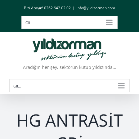
Skip
Bizi Arayın! 0262 642 02 02
|
info@yildizorman.com
to
content
Git...
Aradığın her şey, sektörün kutup yıldızında...
Git...
HG ANTRASİT