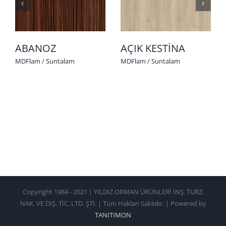
ABANOZ
AÇIK KESTİNA
MDFlam / Suntalam
MDFlam / Suntalam
Copyright 1984 - 2021 | YILDIZ ORMAN ÜRÜNLERİ İNŞ. TURZ.
NAK. VE DIŞ. TİC. LTD. ŞTİ. | Tüm Hakları Saklıdır. | Powered by
TANITIMON