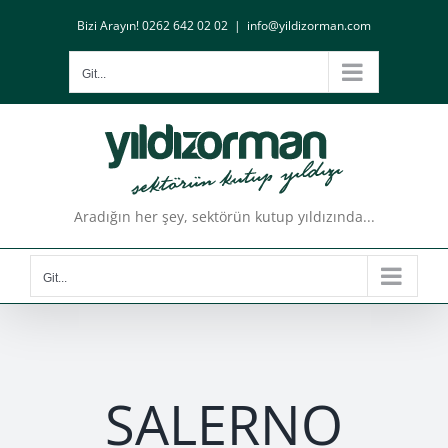
Skip
Bizi Arayın! 0262 642 02 02
|
info@yildizorman.com
to
content
Git...
Aradığın her şey, sektörün kutup yıldızında...
Git...
SALERNO