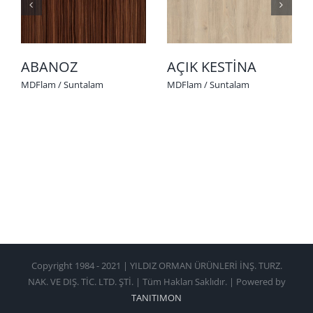
ABANOZ
AÇIK KESTİNA
MDFlam / Suntalam
MDFlam / Suntalam
Copyright 1984 - 2021 | YILDIZ ORMAN ÜRÜNLERİ İNŞ. TURZ.
NAK. VE DIŞ. TİC. LTD. ŞTİ. | Tüm Hakları Saklıdır. | Powered by
TANITIMON