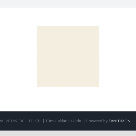
 VE DIŞ. TİC. LTD. ŞTİ. | Tüm Hakları Saklıdır. | Powered by
TANITIMON