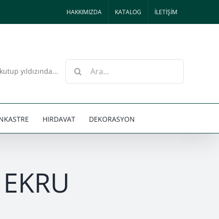
HAKKIMIZDA
KATALOG
İLETİŞİM
Ara:
kutup yıldızında...
NKASTRE
HIRDAVAT
DEKORASYON
K EKRU