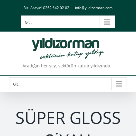
Skip
Bizi Arayın! 0262 642 02 02
|
info@yildizorman.com
to
content
Git...
Aradığın her şey, sektörün kutup yıldızında...
Git...
SÜPER GLOSS