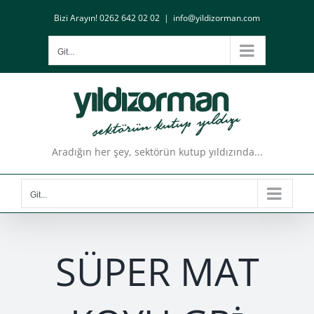
Skip
Bizi Arayın! 0262 642 02 02
|
info@yildizorman.com
to
content
Git...
Aradığın her şey, sektörün kutup yıldızında...
Git...
SÜPER MAT