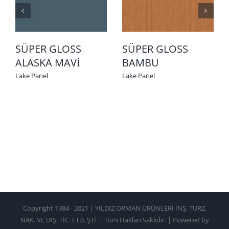
SÜPER GLOSS
SÜPER GLOSS
ALASKA MAVİ
BAMBU
Lake Panel
Lake Panel
Copyright 1984 - 2021 | YILDIZ ORMAN ÜRÜNLERİ İNŞ. TURZ.
NAK. VE DIŞ. TİC. LTD. ŞTİ. | Tüm Hakları Saklıdır. | Powered by