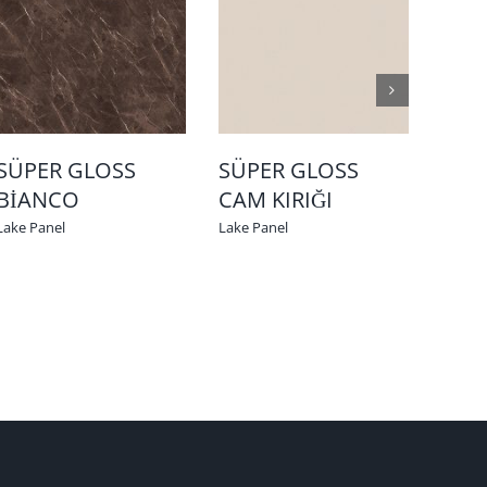
SÜPER GLOSS
SÜPER GLOSS
SÜ
BİANCO
CAM KIRIĞI
CAP
Lake Panel
Lake Panel
Lake P