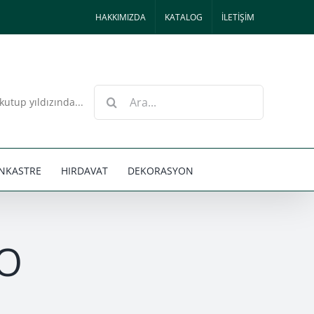
HAKKIMIZDA
KATALOG
İLETİŞİM
Ara:
kutup yıldızında...
NKASTRE
HIRDAVAT
DEKORASYON
O