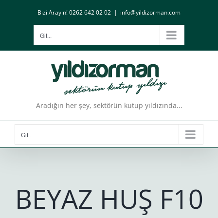
Skip
Bizi Arayın! 0262 642 02 02
|
info@yildizorman.com
to
content
Git...
Aradığın her şey, sektörün kutup yıldızında...
Git...
BEYAZ HUŞ F10