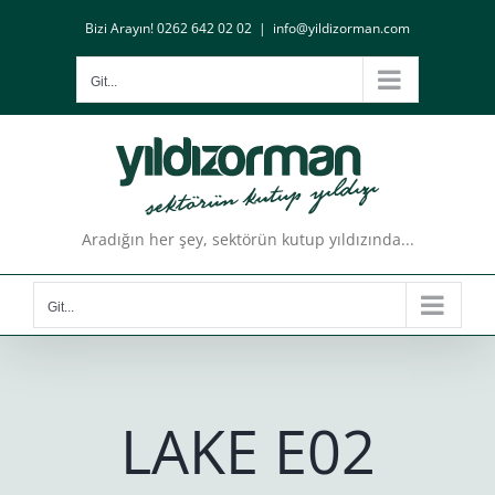
Skip
Bizi Arayın! 0262 642 02 02
|
info@yildizorman.com
to
content
Git...
Aradığın her şey, sektörün kutup yıldızında...
Git...
LAKE E02