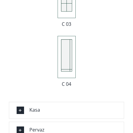
C 03
C 04
Kasa
Pervaz