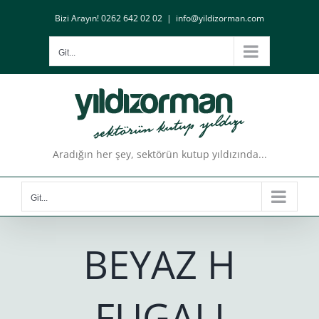
Skip
Bizi Arayın! 0262 642 02 02
|
info@yildizorman.com
to
content
Git...
Aradığın her şey, sektörün kutup yıldızında...
Git...
BEYAZ H
FUGALI