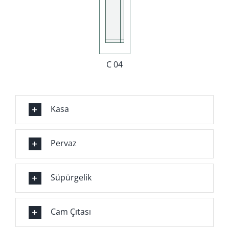
C 04
Kasa
Pervaz
Süpürgelik
Cam Çıtası