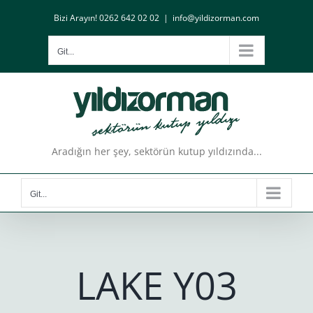
Skip
Bizi Arayın! 0262 642 02 02
|
info@yildizorman.com
to
content
Git...
Aradığın her şey, sektörün kutup yıldızında...
Git...
LAKE Y03