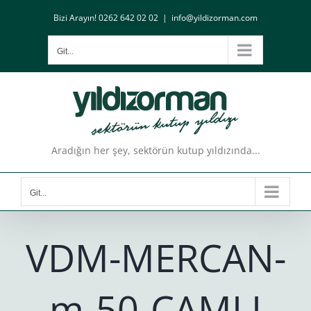
Skip
Bizi Arayın! 0262 642 02 02
|
info@yildizorman.com
to
content
Git...
Aradığın her şey, sektörün kutup yıldızında...
Git...
VDM-MERCAN-
m-50-CAMLI