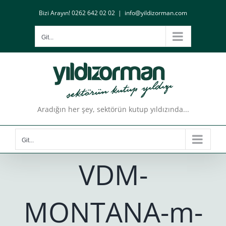
Skip
Bizi Arayın! 0262 642 02 02
|
info@yildizorman.com
to
content
Git...
Aradığın her şey, sektörün kutup yıldızında...
Git...
VDM-
MONTANA-m-